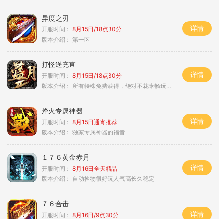
异度之刃
详情
开服时间：
8月15日/18点30分
版本介绍：
第一区
打怪送充直
详情
开服时间：
8月15日/18点30分
版本介绍：
所有特殊免费获得，绝对不花米畅玩所有地图
烽火专属神器
详情
开服时间：
8月15日通宵推荐
版本介绍：
独家专属神器的福音
１７６黄金赤月
详情
开服时间：
8月16日全天精品
版本介绍：
自动捡物很好玩人气高长久稳定
７６合击
详情
开服时间：
8月16日/9点30分