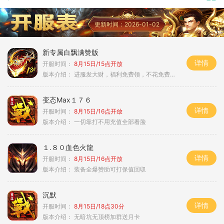
更新时间：2026-01-02
新专属白飘满赞版
详情
开服时间：
8月15日/15点开放
版本介绍：
进服发大财，福利免费领，不花免费通关！
变态Max１７６
详情
开服时间：
8月15日/16点开放
版本介绍：
一切靠打不用充值全部看脸
１.８０血色火龍
详情
开服时间：
8月15日/16点开放
版本介绍：
装备全爆赞助可打保值回収
沉默
详情
开服时间：
8月15日/18点30分
版本介绍：
无暗坑无顶榜加群送月卡