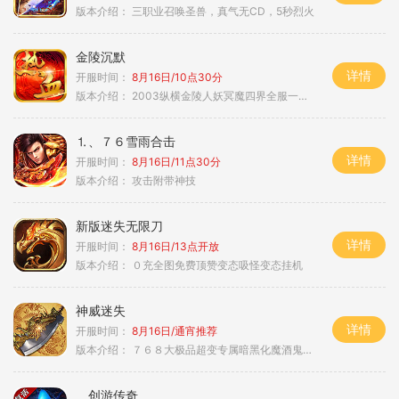
版本介绍：
三职业召唤圣兽，真气无CD，5秒烈火
金陵沉默
详情
开服时间：
8月16日/10点30分
版本介绍：
2003纵横金陵人妖冥魔四界全服一切靠
⒈、７６雪雨合击
详情
开服时间：
8月16日/11点30分
版本介绍：
攻击附带神技
新版迷失无限刀
详情
开服时间：
8月16日/13点开放
版本介绍：
０充全图免费顶赞变态吸怪变态挂机
神威迷失
详情
开服时间：
8月16日/通宵推荐
版本介绍：
７６８大极品超变专属暗黑化魔酒鬼微变合击火
创游传奇