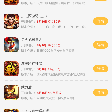
版本介绍：
无限刀长期剧情专属斗罗三部曲斗破
﹍﹍西游记﹍﹍〉
详情
开服时间：
8月16日/7点30分
版本介绍：
﹍﹍﹍你﹍没﹍玩﹍过﹍的﹍传﹍奇﹍﹍﹍〉
７６旭日复古
详情
开服时间：
8月16日/9点30分
版本介绍：
日赚1000自动捡物自动回収
渾源將神神器
详情
开服时间：
8月16日/9点30分
版本介绍：
赞助好打地图免费没有套路散人好混
武力盾
详情
开服时间：
8月16日/10点开放
版本介绍：
全网最火沉默一切装备全靠打
１７６道士猛如虎