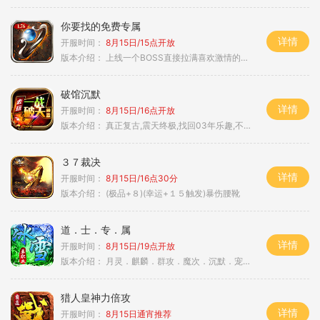
你要找的免费专属
详情
开服时间：
8月15日/15点开放
版本介绍：
上线一个BOSS直接拉满喜欢激情的朋友进
破馆沉默
详情
开服时间：
8月15日/16点开放
版本介绍：
真正复古,震天终极,找回03年乐趣,不搞花里胡
３７裁决
详情
开服时间：
8月15日/16点30分
版本介绍：
(极品+８)(幸运+１５触发)暴伤腰靴
道．士．专．属
详情
开服时间：
8月15日/19点开放
版本介绍：
月灵．麒麟．群攻．魔次．沉默．宠物．暗黑
猎人皇神力倍攻
详情
开服时间：
8月15日通宵推荐