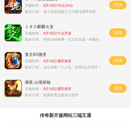
详情
开服时间：
8月16日/10点30分
版本介绍：
道士召群虎战士刀刀毒法师带神宠
１８０麒麟火龙
详情
开服时间：
8月16日/11点开放
版本介绍：
赞助沙捐免费--元宝无充值--终极全靠打
复古80微变
详情
开服时间：
8月16日/通宵推荐
版本介绍：
适合深夜一个人玩！凌晨2点开首区！
僵夜·山海探秘
详情
开服时间：
8月16日/通宵推荐
版本介绍：
盗墓暗黑沉默复古迷失
传奇新开服网站三端互通