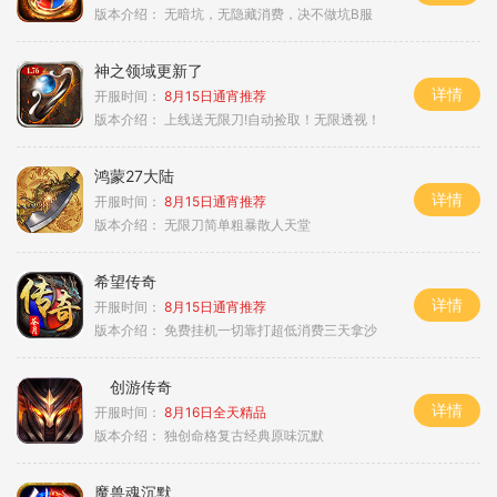
版本介绍：
无暗坑，无隐藏消费，决不做坑B服
神之领域更新了
详情
开服时间：
8月15日通宵推荐
版本介绍：
上线送无限刀!自动捡取！无限透视！
鸿蒙27大陆
详情
开服时间：
8月15日通宵推荐
版本介绍：
无限刀简单粗暴散人天堂
希望传奇
详情
开服时间：
8月15日通宵推荐
版本介绍：
免费挂机一切靠打超低消费三天拿沙
创游传奇
详情
开服时间：
8月16日全天精品
版本介绍：
独创命格复古经典原味沉默
魔兽魂沉默