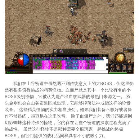
我们在山谷密道中虽然遇不到传统意义上的大BOSS，但这里仍
然有很多值得挑战的精英怪物。血僵尸就是其中一个比较有名的小
BOSS级别怪物，它被认为是产出血饮武器的最热门来源之一。 双
头金刚也会在山谷密道区域出现，它能够掉落法神戒指这样的珍贵
装备。 这些精英怪物的实力相当强劲，如果我们装备不够好或者操
作不够熟练，很容易在这里吃亏。 除了血僵尸之外，我们还能遇到
幻影蜘蛛这种特殊的怪物，它的存在让整个密道的探索过程充满了
挑战性。 虽然这些怪物不是那种需要全服玩家一起挑战的终极
BOSS，但它们提供的战利品同样具有不小的吸引力。