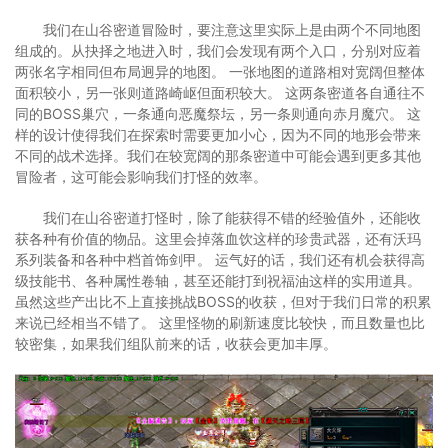
我们在山谷密道冒险时，要注意这里实际上是由两个不同地图
组成的。从抉择之地进入时，我们会发现有两个入口，分别对应着
两张名字相同但布局迥异的地图。 一张地图的道路相对宽阔但整体
面积较小，另一张则道路崎岖但面积较大。 这两条密道各自通往不
同的BOSS巢穴，一条通向恶魔祭坛，另一条则通向赤月魔穴。 这
样的设计使得我们在探索时需要更加小心，因为不同的地形会带来
不同的战术选择。我们在较宽阔的那条密道中可能会遇到更多其他
冒险者，这可能会影响我们打怪的效率。
我们在山谷密道打怪时，除了能获得不错的经验值外，还能收
获各种有价值的物品。这里会掉落血饮这样的珍贵武器，还有沃玛
系列装备和各种中档首饰剑甲。 运气好的话，我们还有机会获得高
级技能书、各种属性卷轴，甚至还能打到祝福油这样的实用道具。
虽然这些产出比不上直接挑战BOSS的收获，但对于我们日常的积累
来说已经相当不错了。 这里怪物的刷新速度比较快，而且数量也比
较密集，如果我们组队前来的话，收获会更加丰厚。