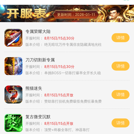
更新时间：2026-01-11
专属荣耀大陆
详情
开服时间：
8月15日/15点30分
版本介绍：
绝无暗坑万件专属倍攻隐藏满地光柱
刀刀切割新专属
详情
开服时间：
8月15日/15点30分
版本介绍：
单挑BOSS一切靠打爆率全开长久稳
熊猫迷失
详情
开服时间：
8月15日/15点开放
版本介绍：
赞助靠打挂机免费吸怪免费狂暴免费
复古微变沉默
详情
开服时间：
8月15日/15点开放
版本介绍：
顶赞+终极全靠打。神器靠打