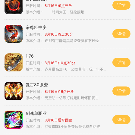
详情
开服时间：
8月16日/9点开放
版本介绍：
时间为王，轻松赚烟
帝尊轻中变
详情
开服时间：
8月16日/9点30分
版本介绍：
谁都有可能是黑马逆袭就在下只怪
1.76
详情
开服时间：
8月16日/10点30分
版本介绍：
赤月最高加+6，公益养老，玩一年不腻，屠龙
复古80微变
详情
开服时间：
8月16日/16点开放
版本介绍：
无赞助一切靠打稳定耐玩怀旧复古
剑魂单职业
详情
开服时间：
8月16日通宵固顶
版本介绍：
沙奖8888沙捐免费顶赞免费自动挂