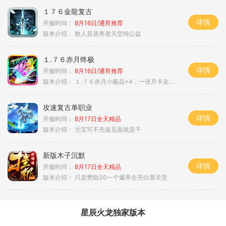
１７６金龍复古
详情
开服时间：
8月16日/通宵推荐
版本介绍：
散人首选养老天堂纯公益
１.７６赤月终极
详情
开服时间：
8月16日/通宵推荐
版本介绍：
１.７６赤月小极品+4，一张月卡走天涯a
攻速复古单职业
详情
开服时间：
8月17日全天精品
版本介绍：
元宝可不充值见面就是干
新版木子沉默
详情
开服时间：
8月17日全天精品
版本介绍：
只卖赞助30一个爆率全开白票天堂
星辰火龙独家版本