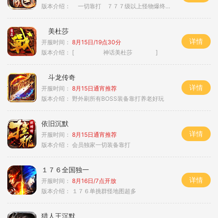
版本介绍：
一切靠打 ７７７级以上怪物爆终极
美杜莎
详情
开服时间：
8月15日/19点30分
版本介绍：
[ 神话美杜莎 ]
斗龙传奇
详情
开服时间：
8月15日通宵推荐
版本介绍：
野外刷所有BOSS装备靠打养老好玩
依旧沉默
详情
开服时间：
8月15日通宵推荐
版本介绍：
会员独家一切装备靠打
１７６全国独一
详情
开服时间：
8月16日/7点开放
版本介绍：
１７６单挑群怪地图超多
猎人王沉默