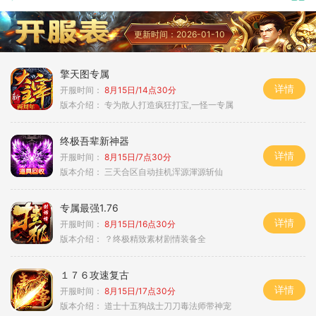
更新时间：2026-01-10
擎天图专属
详情
开服时间：
8月15日/14点30分
版本介绍：
专为散人打造疯狂打宝,一怪一专属
终极吾辈新神器
详情
开服时间：
8月15日/7点30分
版本介绍：
三天合区自动挂机浑源渾源斩仙
专属最强1.76
详情
开服时间：
8月15日/16点30分
版本介绍：
？终极精致素材剧情装备全
１７６攻速复古
详情
开服时间：
8月15日/17点30分
版本介绍：
道士十五狗战士刀刀毒法师带神宠