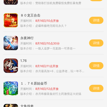
版本介绍：
赞助靠打挂机免费吸怪免费狂暴免费
８０龙王合击
详情
开服时间：
8月16日/10点开放
版本介绍：
必爆终极绝无暗坑永久？
永夜神行
详情
开服时间：
8月16日/10点30分
版本介绍：
┉散人追梦┉无套路┉可养老┉
1.76
详情
开服时间：
8月16日/11点开放
版本介绍：
赤月最高加+6，公益养老，玩一年不腻，屠龙
１．７６原始金币
详情
开服时间：
8月16日/12点开放
版本介绍：
赤月终极装备好打土药激情运９好搞
大鱼传奇