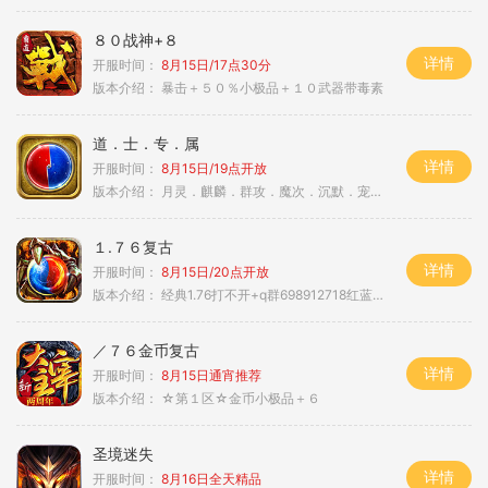
８０战神+８
详情
开服时间：
8月15日/17点30分
版本介绍：
暴击＋５０％小极品＋１０武器带毒素
道．士．专．属
详情
开服时间：
8月15日/19点开放
版本介绍：
月灵．麒麟．群攻．魔次．沉默．宠物．暗黑
１.７６复古
详情
开服时间：
8月15日/20点开放
版本介绍：
经典1.76打不开+q群698912718红蓝毒符免费
／７６金币复古
详情
开服时间：
8月15日通宵推荐
版本介绍：
☆第１区☆金币小极品＋６
圣境迷失
详情
开服时间：
8月16日全天精品