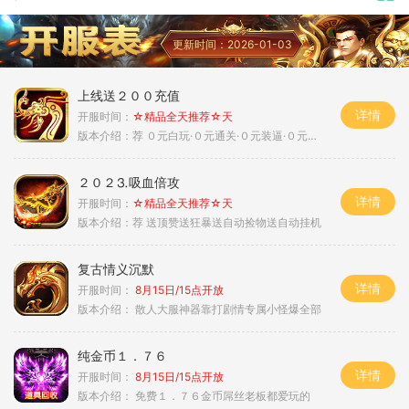
更新时间：2026-01-03
上线送２００充值
详情
开服时间：
☆精品全天推荐☆天
版本介绍：
荐 ０元白玩·０元通关·０元装逼·０元满赞
２０２⒊吸血倍攻
详情
开服时间：
☆精品全天推荐☆天
版本介绍：
荐 送顶赞送狂暴送自动捡物送自动挂机
复古情义沉默
详情
开服时间：
8月15日/15点开放
版本介绍：
散人大服神器靠打剧情专属小怪爆全部
纯金币１．７６
详情
开服时间：
8月15日/15点开放
版本介绍：
免费１．７６金币屌丝老板都爱玩的