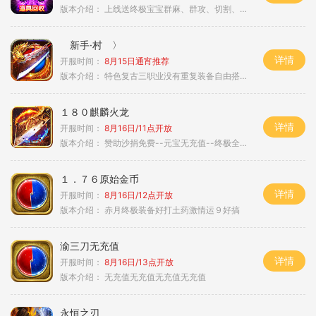
版本介绍：
上线送终极宝宝群麻、群攻、切割、吸血
新手·村 〉
详情
开服时间：
8月15日通宵推荐
版本介绍：
特色复古三职业没有重复装备自由搭配私
１８０麒麟火龙
详情
开服时间：
8月16日/11点开放
版本介绍：
赞助沙捐免费--元宝无充值--终极全靠打
１．７６原始金币
详情
开服时间：
8月16日/12点开放
版本介绍：
赤月终极装备好打土药激情运９好搞
渝三刀无充值
详情
开服时间：
8月16日/13点开放
版本介绍：
无充值无充值无充值无充值
永恒之刃