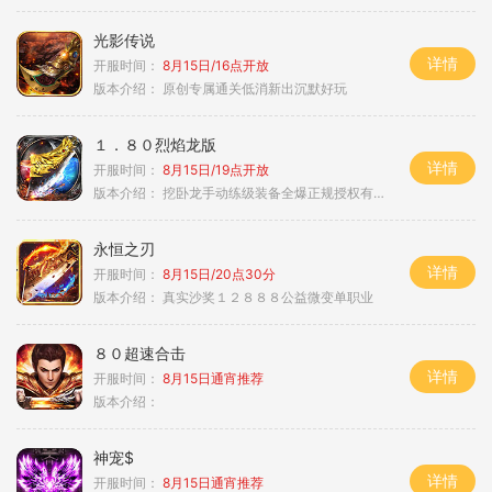
光影传说
详情
开服时间：
8月15日/16点开放
版本介绍：
原创专属通关低消新出沉默好玩
１．８０烈焰龙版
详情
开服时间：
8月15日/19点开放
版本介绍：
挖卧龙手动练级装备全爆正规授权有保障
永恒之刃
详情
开服时间：
8月15日/20点30分
版本介绍：
真实沙奖１２８８８公益微变单职业
８０超速合击
详情
开服时间：
8月15日通宵推荐
版本介绍：
神宠$
详情
开服时间：
8月15日通宵推荐