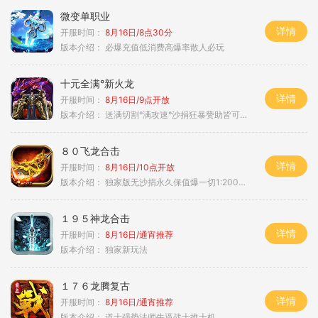
微变单职业
详情
开服时间：
8月16日/8点30分
版本介绍：
必爆充值低消费高爆率散人必玩
十元全满°新火龙
详情
开服时间：
8月16日/9点开放
版本介绍：
送满切割°满攻速°沙捐狂暴赞助皆可嫖°
８０飞龙合击
详情
开服时间：
8月16日/10点开放
版本介绍：
独家版无沙捐永久保值爆一切1:2000回1
１９５神龙合击
详情
开服时间：
8月16日/通宵推荐
版本介绍：
独家新玩法
１７６龙腾复古
详情
开服时间：
8月16日/通宵推荐
版本介绍：
道士强势法师牛逼战士推士机