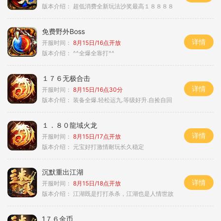
版本介绍：
超低消费全新玩法沙奖最高１８８８８
免费野外Boss
详情
开服时间：
8月15日/16点开放
版本介绍：
^^全爆全靠打^^
１７６无极合击
详情
开服时间：
8月15日/16点30分
版本介绍：
装备全爆.轻松运九.等级好升.自捡自回
１．８０龍域火龙
详情
开服时间：
8月15日/17点开放
版本介绍：
元宝好打激情耐玩长久稳定
沉默重出江湖
详情
开服时间：
8月15日/18点开放
版本介绍：
江湖既是打打杀杀，江湖也是人情世故
1７６金币