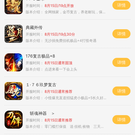
详情
开服时间：
8月15日/19点开放
版本介绍：
全网独家，金币复古，养老耐玩，保底回収
典藏外传
详情
开服时间：
8月15日/19点30分
版本介绍：
无沙捐免费挂机极品+4打怪奇遇
176复古极品+8
详情
开服时间：
8月15日通宵固顶
版本介绍：
点进来看一下会上头
１·７６玖梦复古
详情
开服时间：
8月15日通宵推荐
版本介绍：
小怪爆充直道招猛虎小极品+5长久好玩
斩魂神器 ＞
详情
开服时间：
8月15日通宵推荐
版本介绍：
零门槛打保值 送·挂机·捡物 三天合区＞