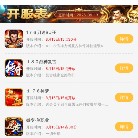
更新时间：2025-09-13
1７６刀速BUFF
详情
开服时间：
8月15日/15点30分
版本介绍：
≈１.８倍神力镯复古神件神技速装≈
１８０战神复古
详情
开服时间：
8月15日/15点开放
版本介绍：
复古独家全部靠打
１·７６神梦
详情
开服时间：
8月15日/15点开放
版本介绍：
送会员全部可白瓢无任何收费地图一切靠打
微变·单职业
详情
开服时间：
8月15日/14点30分
版本介绍：
一切全爆