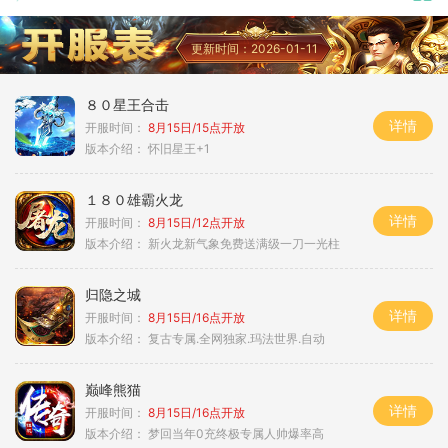
更新时间：2026-01-11
８０星王合击
详情
开服时间：
8月15日/15点开放
版本介绍：
怀旧星王+1
１８０雄霸火龙
详情
开服时间：
8月15日/12点开放
版本介绍：
新火龙新气象免费送满级一刀一光柱
归隐之城
详情
开服时间：
8月15日/16点开放
版本介绍：
复古专属.全网独家.玛法世界.自动
巅峰熊猫
详情
开服时间：
8月15日/16点开放
版本介绍：
梦回当年0充终极专属人帅爆率高