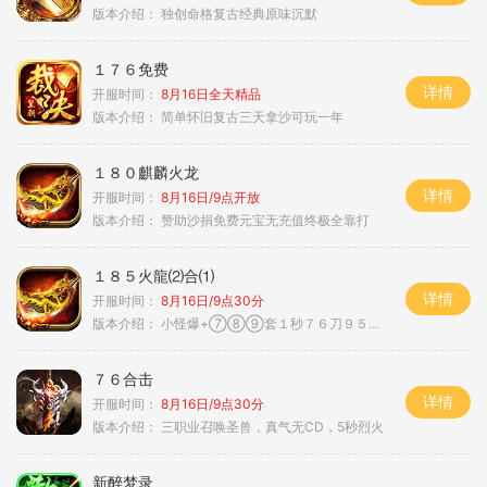
版本介绍：
独创命格复古经典原味沉默
１７６免费
详情
开服时间：
8月16日全天精品
版本介绍：
简单怀旧复古三天拿沙可玩一年
１８０麒麟火龙
详情
开服时间：
8月16日/9点开放
版本介绍：
赞助沙捐免费元宝无充值终极全靠打
１８５火龍⑵合⑴
详情
开服时间：
8月16日/9点30分
版本介绍：
小怪爆+⑦⑧⑨套１秒７６刀９５范围捡
７６合击
详情
开服时间：
8月16日/9点30分
版本介绍：
三职业召唤圣兽，真气无CD，5秒烈火
新醉梦录