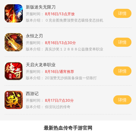
新版迷失无限刀
详情
开服时间：
8月16日/13点开放
版本介绍：
０充全图免费顶赞变态吸怪变态挂机
永恒之刃
详情
开服时间：
8月16日/13点30分
版本介绍：
真实沙奖１２８８８公益微变单职业
天启火龙单职业
详情
开服时间：
8月16日/通宵推荐
版本介绍：
20顶赞无沙捐装备保值一切靠打
西游记
详情
开服时间：
8月17日/7点30分
版本介绍：
你没玩过的传奇
最新热血传奇手游官网