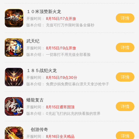
１０米顶赞新火龙
详情
开服时间：
8月15日/17点开放
版本介绍：
充值可打万件限时装备全爆秒
武天纪
详情
开服时间：
8月15日/19点开放
版本介绍：
一切靠打不用充值全部看脸
１８５战犯火龙
详情
开服时间：
8月15日/19点30分
版本介绍：
免费沙捐免费狂暴白漂天天拿沙抢华子
蟠龍复古
详情
开服时间：
8月15日通宵固顶
版本介绍：
0充起飞打的比充的快看脸的世界
创游传奇
详情
开服时间：
8月16日全天精品