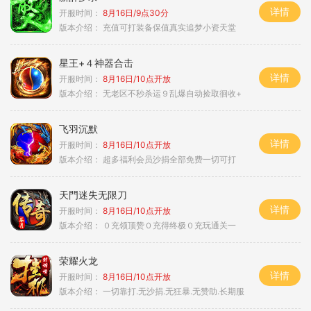
详情
开服时间：
8月16日/9点30分
版本介绍：
充值可打装备保值真实追梦小资天堂
星王+４神器合击
详情
开服时间：
8月16日/10点开放
版本介绍：
无老区不秒杀运９乱爆自动捡取徊收+
飞羽沉默
详情
开服时间：
8月16日/10点开放
版本介绍：
超多福利会员沙捐全部免费一切可打
天門迷失无限刀
详情
开服时间：
8月16日/10点开放
版本介绍：
０充领顶赞０充得终极０充玩通关一
荣耀火龙
详情
开服时间：
8月16日/10点开放
版本介绍：
一切靠打.无沙捐.无狂暴.无赞助.长期服