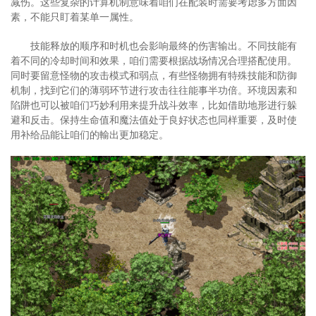
减伤。这些复杂的计算机制意味着咱们在配装时需要考虑多方面因
素，不能只盯着某单一属性。
技能释放的顺序和时机也会影响最终的伤害输出。不同技能有
着不同的冷却时间和效果，咱们需要根据战场情况合理搭配使用。
同时要留意怪物的攻击模式和弱点，有些怪物拥有特殊技能和防御
机制，找到它们的薄弱环节进行攻击往往能事半功倍。环境因素和
陷阱也可以被咱们巧妙利用来提升战斗效率，比如借助地形进行躲
避和反击。保持生命值和魔法值处于良好状态也同样重要，及时使
用补给品能让咱们的輸出更加稳定。