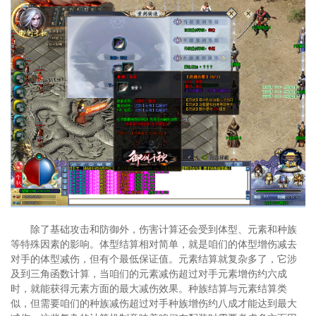
除了基础攻击和防御外，伤害计算还会受到体型、元素和种族
等特殊因素的影响。体型结算相对简单，就是咱们的体型增伤减去
对手的体型减伤，但有个最低保证值。元素结算就复杂多了，它涉
及到三角函数计算，当咱们的元素减伤超过对手元素增伤约六成
时，就能获得元素方面的最大减伤效果。种族结算与元素结算类
似，但需要咱们的种族减伤超过对手种族增伤约八成才能达到最大