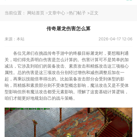
当前位置：
>正文
网站首页
>文章中心
>热门帖子
传奇屠龙伤害怎么算
来源：本站
2026-04-17 12:06
各位兄弟们在挑战传奇手游中的终极目标屠龙时，要想顺利通
关，咱们得先弄明白伤害是怎么计算的。伤害计算可不是简单的加
减法，它涉及到咱们的装备攻击、素质攻击和精炼攻击这三项核心
属性。总的伤害是这三项攻击分别经过增伤和减伤调整后加在一
起，再乘以技能倍率得出的。比如装备攻击部分会受到体型的影
响，而精炼和素质部分则不受体型概念影响，魔法攻击又是不受体
型影响但所有魔法攻击都受元素影响。理解了这套基础计算逻辑，
咱们才能更好地规划自己的战斗策略。