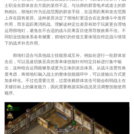
士职业在群体攻击方面的某些不足。与法师的群雷电术或道士的群
狗相比，彻地钉作为近战范围的群攻手段，在适用距离和攻击范围
上存在固有差异。这种差异决定了彻地钉更适合在近身缠斗中发挥
作用，而非远距离消耗战。理解这种定位差异有助于玩家更合理地
运用彻地钉，避免在不合适的战斗距离盲目使用导致效果不佳。不
同职业技能体系各有侧重，彻地钉的价值主要体现在特定战斗情境
下的战术补充作用。
彻地钉适合与其他战士技能形成互补。例如在进行一轮群体攻
击后，可以迅速切换至高伤害单体技能针对特定目标进行集中输
出，这种组合运用能够形成更为立体的攻击体系。从战斗连贯性角
度考虑，将彻地钉融入战士的整体技能循环中，可以使输出方式更
加多样化。不过也需要注意，过度依赖群体攻击可能会削弱战士在
关键目标上的爆发能力，因此需要根据实际战况灵活调整技能使用
顺序。