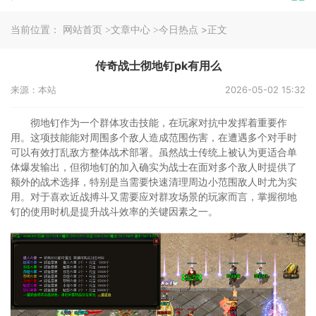
当前位置：
>正文
网站首页
>文章中心
>今日热点
传奇战士彻地钉pk有用么
来源：本站
2026-05-02 15:32
彻地钉作为一个群体攻击技能，在玩家对抗中发挥着重要作
用。这项技能能对周围多个敌人造成范围伤害，在遭遇多个对手时
可以有效打乱敌方整体战术部署。虽然战士传统上被认为更适合单
体爆发输出，但彻地钉的加入确实为战士在面对多个敌人时提供了
额外的战术选择，特别是当需要快速清理周边小范围敌人时尤为实
用。对于喜欢近战搏斗又需要应对群攻场景的玩家而言，掌握彻地
钉的使用时机是提升战斗效率的关键因素之一。